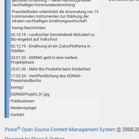
gestalten Ernährung – Neue Handlungsfelder
nachhaltiger Kommunalentwicklung"
Praxisleitfaden unterstützt die Anwendung von 15
kommunalen Instrumenten zur Stärkung der
lokalen nachhaltigen Ernährungswirtschaft
Kernig-Nachrichten
02.10.19 - Leutkircher Gemeinderat diskutiert zu
Bio-Angebot auf Volksfest
02.12.19 - Ernährung ist ein Zukunftsthema in
Städten
23.01.20 - KERNiG geht in eine weitere
Projektphase
23.01.20 - Mehr Bio-Produkte beim Kinderfest
17.02.20 - Veröffentlichung des KERNiG-
Praxishandbuchs
kernig1
KERNiGProjekt_01.jpg
Publikationen
Medienspiegel
Kontakt
®
Plone
Open Source Content Management System
©
2000-2