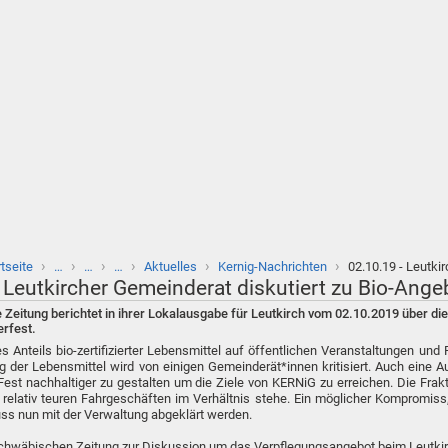
›
›
›
›
›
›
rtseite
…
…
…
Aktuelles
Kernig-Nachrichten
02.10.19 - Leutki
 Leutkircher Gemeinderat diskutiert zu Bio-Ange
Zeitung berichtet in ihrer Lokalausgabe für Leutkirch vom 02.10.2019 über d
erfest.
s Anteils bio-zertifizierter Lebensmittel auf öffentlichen Veranstaltungen u
g der Lebensmittel wird von einigen Gemeinderät*innen kritisiert. Auch eine 
t nachhaltiger zu gestalten um die Ziele von KERNiG zu erreichen. Die Frak
 relativ teuren Fahrgeschäften im Verhältnis stehe. Ein möglicher Kompromiss, 
uss nun mit der Verwaltung abgeklärt werden.
Schwäbischen Zeitung zur Diskussion um das Verpflegungsangebot beim Leutki