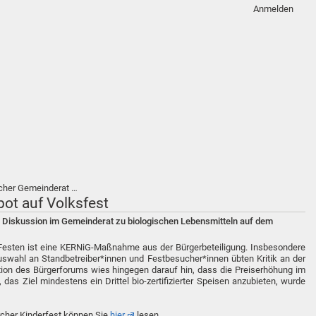
Anmelden
rcher Gemeinderat …
bot auf Volksfest
ie Diskussion im Gemeinderat zu biologischen Lebensmitteln auf dem
nd Festen ist eine KERNiG-Maßnahme aus der Bürgerbeteiligung. Insbesondere
Auswahl an Standbetreiber*innen und Festbesucher*innen übten Kritik an der
tion des Bürgerforums wies hingegen darauf hin, dass die Preiserhöhung im
das Ziel mindestens ein Drittel bio-zertifizierter Speisen anzubieten, wurde
rcher Kinderfest können Sie
hier
lesen.