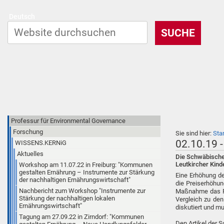
Deutsch
Professur für Environmental Governance
Forschung
Sie sind hier:
Sta
02.10.19 -
WISSENS.KERNiG
Aktuelles
Die Schwäbische 
Leutkircher Kind
Workshop am 11.07.22 in Freiburg: "Kommunen
gestalten Ernährung – Instrumente zur Stärkung
Eine Erhöhung de
der nachhaltigen Ernährungswirtschaft"
die Preiserhöhun
Nachbericht zum Workshop "Instrumente zur
Maßnahme das Fes
Stärkung der nachhaltigen lokalen
Vergleich zu den
Ernährungswirtschaft"
diskutiert und m
Tagung am 27.09.22 in Zirndorf: "Kommunen
Den Artikel der 